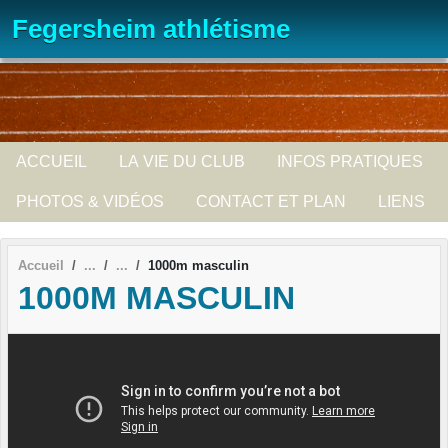
Panneau de gestion des cookies
Fegersheim athlétisme
ACCUEIL
LA VIE DU CLUB
INFOS PRATIQUES
PHOTOS & VIDÉOS
CONTACT ET PLAN
LIENS
Accueil
1000m masculin
1000M MASCULIN