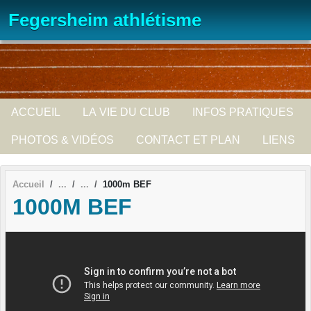
Panneau de gestion des cookies
Fegersheim athlétisme
ACCUEIL
LA VIE DU CLUB
INFOS PRATIQUES
PHOTOS & VIDÉOS
CONTACT ET PLAN
LIENS
Accueil
1000m BEF
1000M BEF