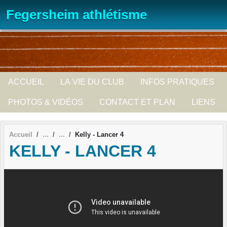
Panneau de gestion des cookies
Fegersheim athlétisme
ACCUEIL
LA VIE DU CLUB
INFOS PRATIQUES
PHOTOS & VIDÉOS
CONTACT ET PLAN
LIENS
Accueil
Kelly - Lancer 4
KELLY - LANCER 4