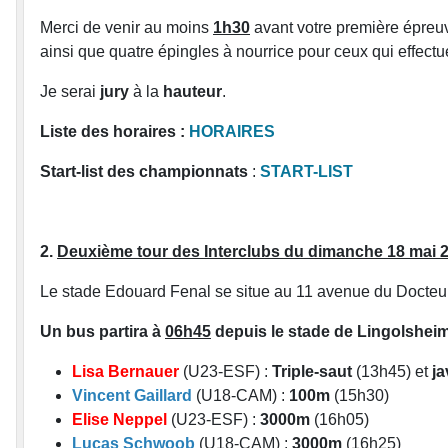
Merci de venir au moins
1h30
avant votre première épreu
ainsi que quatre épingles à nourrice pour ceux qui effect
Je serai
jury
à la
hauteur
.
Liste des horaires :
HORAIRES
Start-list des championnats
:
START-LIST
2.
Deuxième tour des Interclubs du dimanche 18 mai 20
Le stade Edouard Fenal se situe au 11 avenue du Docteur
Un bus partira à
06h45
depuis le stade de Lingolsheim
Lisa Bernauer
(U23-ESF) :
Triple-saut
(13h45) et
ja
Vincent Gaillard
(U18-CAM) :
100m
(15h30)
Elise Neppel
(U23-ESF) :
3000m
(16h05)
Lucas Schwoob
(U18-CAM) :
3000m
(16h25)