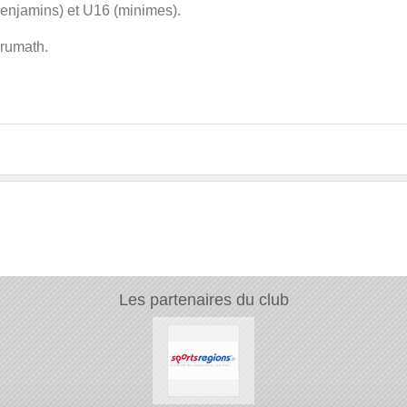
njamins) et U16 (minimes).
rumath.
Les partenaires du club