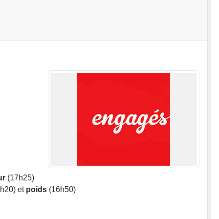
ur
(17h25)
h20) et
poids
(16h50)